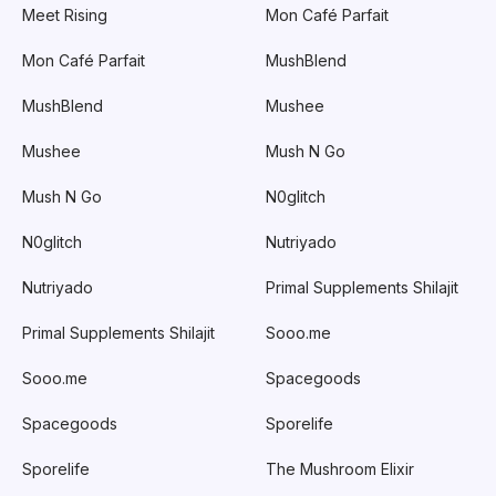
Meet Rising
Mon Café Parfait
Mon Café Parfait
MushBlend
MushBlend
Mushee
Mushee
Mush N Go
Mush N Go
N0glitch
N0glitch
Nutriyado
Nutriyado
Primal Supplements Shilajit
Primal Supplements Shilajit
Sooo.me
Sooo.me
Spacegoods
Spacegoods
Sporelife
Sporelife
The Mushroom Elixir