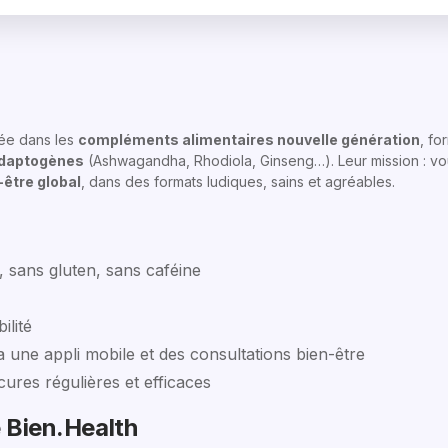
sée dans les
compléments alimentaires nouvelle génération
, fo
adaptogènes
(Ashwagandha, Rhodiola, Ginseng…). Leur mission : vou
n-être global
, dans des formats ludiques, sains et agréables.
, sans gluten, sans caféine
ilité
a une appli mobile et des consultations bien-être
ures régulières et efficaces
e Bien.Health