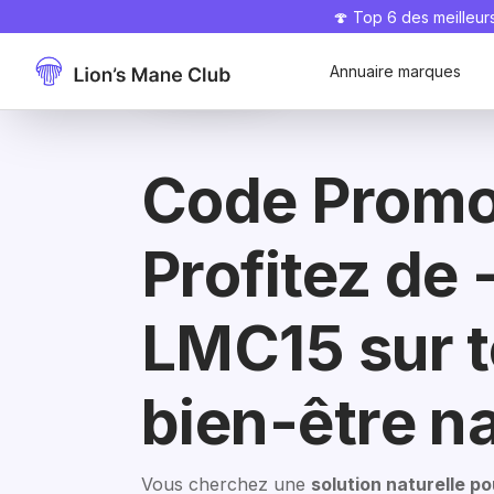
🍄 Top 6 des meilleu
-50% offert 🎁
Bien.Health
En
Code
LMC15
promo
-15%
profiter
Annuaire marques
Code Promo 
Profitez de 
LMC15 sur t
bien-être n
Vous cherchez une
solution naturelle p