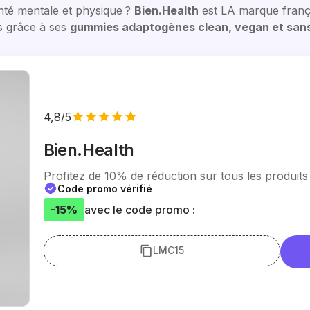
anté mentale et physique ?
Bien.Health
est LA marque franç
s grâce à ses
gummies adaptogènes clean, vegan et san
4,8/5
Bien.Health
Profitez de 10% de réduction sur tous les produits 
Code promo vérifié
-15%
avec le code promo :
LMC15