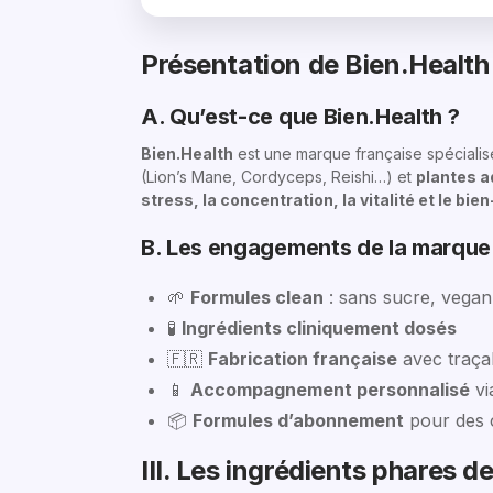
Présentation de Bien.Health
A. Qu’est-ce que Bien.Health ?
Bien.Health
est une marque française spéciali
(Lion’s Mane, Cordyceps, Reishi…) et
plantes 
stress, la concentration, la vitalité et le bie
B. Les engagements de la marque
🌱
Formules clean
: sans sucre, vegan
🧪
Ingrédients cliniquement dosés
🇫🇷
Fabrication française
avec traçab
📱
Accompagnement personnalisé
vi
📦
Formules d’abonnement
pour des c
III. Les ingrédients phares d