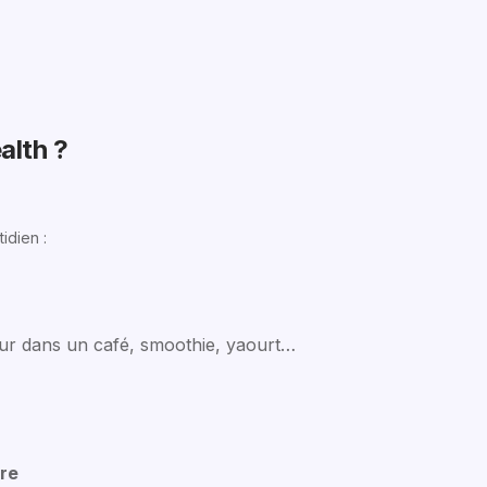
alth ?
idien :
our dans un café, smoothie, yaourt…
ure