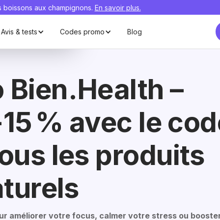
rs boissons aux champignons.
En savoir plus.
J'en
profite
Avis & tests
Codes promo
Blog
Bien.Health –
-15 % avec le cod
ous les produits
aturels
our améliorer votre focus, calmer votre stress ou booste