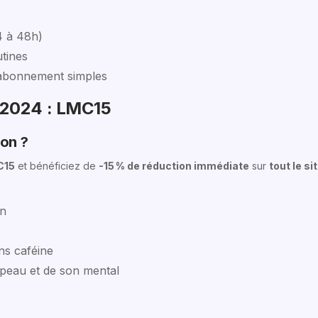
4 à 48h)
utines
’abonnement simples
 2024 : LMC15
on ?
C15
et bénéficiez de
-15 % de réduction immédiate
sur
tout le si
on
ns caféine
eau et de son mental