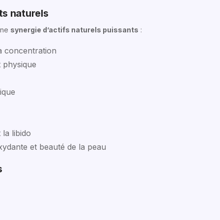
ts naturels
’une
synergie d’actifs naturels puissants
:
a concentration
t physique
nique
 la libido
oxydante et beauté de la peau
s