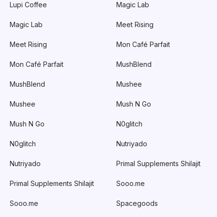
Lupi Coffee
Magic Lab
Magic Lab
Meet Rising
Meet Rising
Mon Café Parfait
Mon Café Parfait
MushBlend
MushBlend
Mushee
Mushee
Mush N Go
Mush N Go
N0glitch
N0glitch
Nutriyado
Nutriyado
Primal Supplements Shilajit
Primal Supplements Shilajit
Sooo.me
Sooo.me
Spacegoods