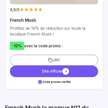
4,8/5
French Mush
Profitez de 10% de réduction sur toute la
boutique French Mush !
-12%
avec le code promo :
LMC
Site officiel
Code promo vérifié
French Mush la marque N°1 du