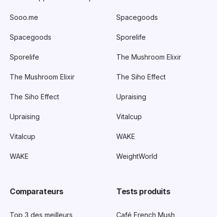
Sooo.me
Spacegoods
Spacegoods
Sporelife
Sporelife
The Mushroom Elixir
The Mushroom Elixir
The Siho Effect
The Siho Effect
Upraising
Upraising
Vitalcup
Vitalcup
WAKE
WAKE
WeightWorld
Comparateurs
Tests produits
Top 3 des meilleurs
Café French Mush