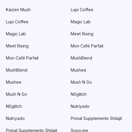
Kaizen Mush
Lupi Coffee
Lupi Coffee
Magic Lab
Magic Lab
Meet Rising
Meet Rising
Mon Café Parfait
Mon Café Parfait
MushBlend
MushBlend
Mushee
Mushee
Mush N Go
Mush N Go
N0glitch
N0glitch
Nutriyado
Nutriyado
Primal Supplements Shilajit
Primal Supplements Shilajit
Sooo.me