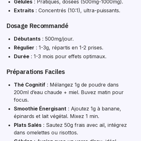
Gélules
: Pratiques, dosées (500mg-1000mg).
Extraits
: Concentrés (10:1), ultra-puissants.
Dosage Recommandé
Débutants
: 500mg/jour.
Régulier
: 1-3g, répartis en 1-2 prises.
Durée
: 1-3 mois pour effets optimaux.
Préparations Faciles
Thé Cognitif
: Mélangez 1g de poudre dans
200ml d’eau chaude + miel. Buvez matin pour
focus.
Smoothie Énergisant
: Ajoutez 1g à banane,
épinards et lait végétal. Mixez 1 min.
Plats Salés
: Sautez 50g frais avec ail, intégrez
dans omelettes ou risottos.