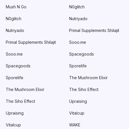
Mush N Go
N0glitch
N0glitch
Nutriyado
Nutriyado
Primal Supplements Shilajit
Primal Supplements Shilajit
Sooo.me
Sooo.me
Spacegoods
Spacegoods
Sporelife
Sporelife
The Mushroom Elixir
The Mushroom Elixir
The Siho Effect
The Siho Effect
Upraising
Upraising
Vitalcup
Vitalcup
WAKE