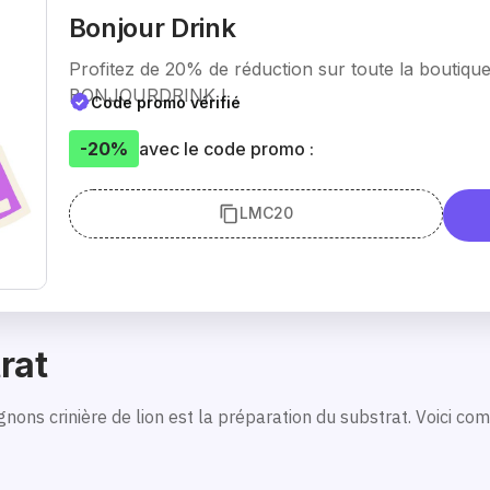
Bonjour Drink
Profitez de 20% de réduction sur toute la boutiqu
BONJOURDRINK !
Code promo vérifié
-20%
avec le code promo :
LMC20
rat
nons crinière de lion est la préparation du substrat. Voici co