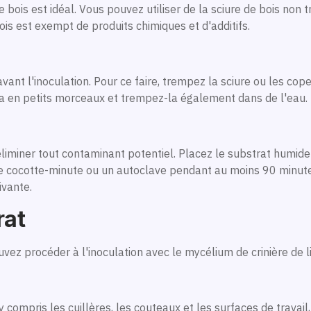
de bois est idéal. Vous pouvez utiliser de la sciure de bois no
ois est exempt de produits chimiques et d'additifs.
vant l'inoculation. Pour ce faire, trempez la sciure ou les co
z-la en petits morceaux et trempez-la également dans de l'eau.
 éliminer tout contaminant potentiel. Placez le substrat humid
ne cocotte-minute ou un autoclave pendant au moins 90 minutes.
ivante.
rat
ouvez procéder à l'inoculation avec le mycélium de crinière de l
, y compris les cuillères, les couteaux et les surfaces de travail