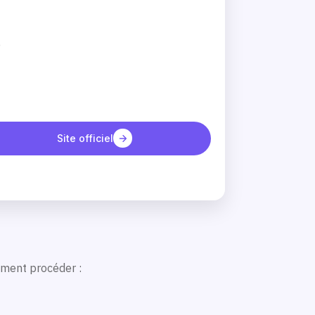
e
Site officiel
mment procéder :